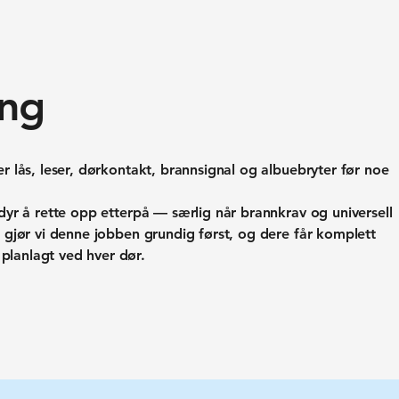
ing
er lås, leser, dørkontakt, brannsignal og albuebryter før noe
 dyr å rette opp etterpå — særlig når brannkrav og universell
r gjør vi denne jobben grundig først, og dere får komplett
planlagt ved hver dør.