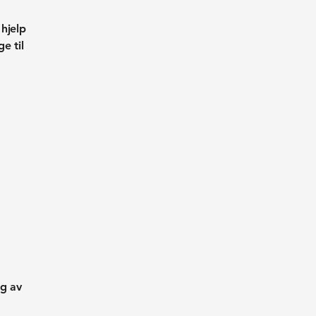
 hjelp
e til
ng av