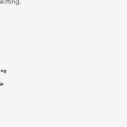
kifting.
 og
år