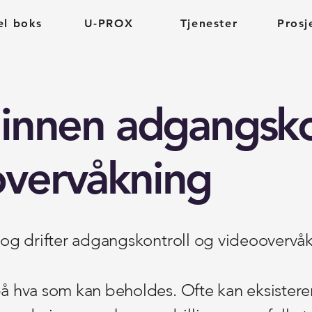
el boks
U-PROX
Tjenester
Prosj
 innen adgangsko
overvåkning
er og drifter adgangskontroll og videoovervå
e på hva som kan beholdes. Ofte kan eksister