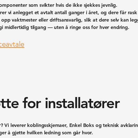
mponenter som svikter hvis de ikke sjekkes jevnlig.
er vi anlegget et avtalt antall ganger i året, og dere får rask
opp vaktmester eller driftsansvarlig, slik at dere selv kan legg
i midlertidig tilgang — uten å ringe oss for hver endring.
ceavtale
tte for installatører
tør? Vi leverer koblingsskjemaer, Enkel Boks og teknisk avklari
nger å gjette hvilken ledning som går hvor.