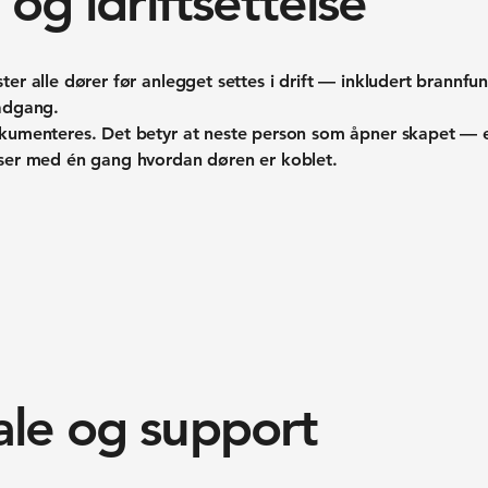
 og idriftsettelse
er alle dører før anlegget settes i drift — inkludert brannfun
 adgang.
okumenteres. Det betyr at neste person som åpner skapet — 
 ser med én gang hvordan døren er koblet.
ale og support