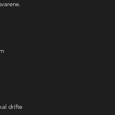
svarene.
om
al drifte