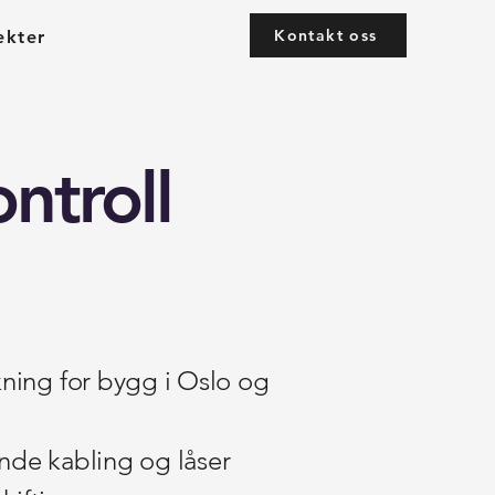
Kontakt oss
ekter
ntroll
kning for bygg i Oslo og
ende kabling og låser