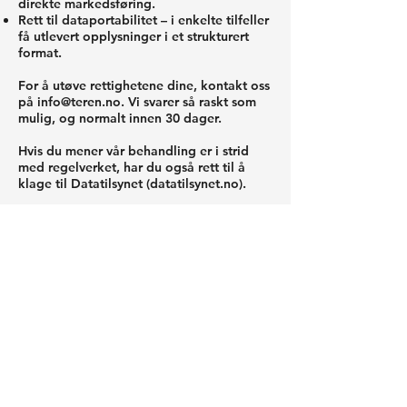
direkte markedsføring.
Rett til dataportabilitet – i enkelte tilfeller
få utlevert opplysninger i et strukturert
format.
For å utøve rettighetene dine, kontakt oss
på
info@teren.no
. Vi svarer så raskt som
mulig, og normalt innen 30 dager.
Hvis du mener vår behandling er i strid
med regelverket, har du også rett til å
klage til Datatilsynet (datatilsynet.no).
8. Sikkerhet
Vi jobber for å beskytte
personopplysninger mot uautorisert
tilgang, endring, sletting og spredning
gjennom:
tilgangskontroll og passordbeskyttelse
bruk av anerkjente skytjenester
begrenset tilgang til personopplysninger
internt (bare de som trenger det for å