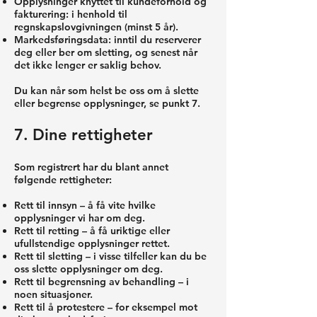
Opplysninger knyttet til kundeforhold og
fakturering: i henhold til
regnskapslovgivningen (minst 5 år).
Markedsføringsdata: inntil du reserverer
deg eller ber om sletting, og senest når
det ikke lenger er saklig behov.
Du kan når som helst be oss om å slette
eller begrense opplysninger, se punkt 7.
7. Dine rettigheter
Som registrert har du blant annet
følgende rettigheter:
Rett til innsyn – å få vite hvilke
opplysninger vi har om deg.
Rett til retting – å få uriktige eller
ufullstendige opplysninger rettet.
Rett til sletting – i visse tilfeller kan du be
oss slette opplysninger om deg.
Rett til begrensning av behandling – i
noen situasjoner.
Rett til å protestere – for eksempel mot