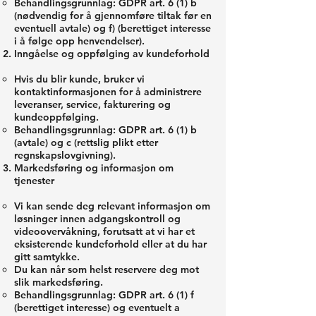
Behandlingsgrunnlag: GDPR art. 6 (1) b
(nødvendig for å gjennomføre tiltak før en
eventuell avtale) og f) (berettiget interesse
i å følge opp henvendelser).
Inngåelse og oppfølging av kundeforhold
Hvis du blir kunde, bruker vi
kontaktinformasjonen for å administrere
leveranser, service, fakturering og
kundeoppfølging.
Behandlingsgrunnlag: GDPR art. 6 (1) b
(avtale) og c (rettslig plikt etter
regnskapslovgivning).
Markedsføring og informasjon om
tjenester
Vi kan sende deg relevant informasjon om
løsninger innen adgangskontroll og
videoovervåkning, forutsatt at vi har et
eksisterende kundeforhold eller at du har
gitt samtykke.
Du kan når som helst reservere deg mot
slik markedsføring.
Behandlingsgrunnlag: GDPR art. 6 (1) f
(berettiget interesse) og eventuelt a