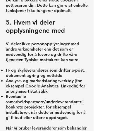
Du kan blokkere eller slette cookies i
nettleseren din. Dette kan gjøre at enkelte
funksjoner ikke fungerer optimalt.
5. Hvem vi deler
opplysningene med
Vi deler ikke personopplysninger med
andre virksomheter enn det som er
nødvendig for å levere og drifte våre
tjenester. Typiske mottakere kan være:
IT- og skyleverandører som drifter e-post,
dokumentlagring og nettside
Analyse- og markedsføringsverktøy (for
eksempel Google Analytics, LinkedIn) for
anonymisert statistikk
Eventuelle
samarbeidspartnere/underleverandører i
konkrete prosjekter, for eksempel
installatører, når dette er nødvendig for å
gi tilbud eller utføre oppdraget.
Når vi bruker leverandører som behandler